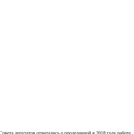
Совета депутатов отчитались о проделанной в 2018 году работе