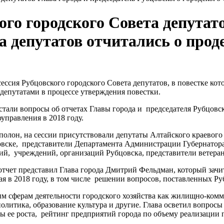
ого городского Совета депутато
а депутатов отчитались о проде
 сессия Рубцовского городского Совета депутатов, в повестке ко
епутатами в процессе утверждения повестки.
тали вопросы об отчетах Главы города и председателя Рубцовск
управления в 2018 году.
олон, на сессии присутствовали депутаты Алтайского краевого
вске, представители Департамента Администрации Губернатора
ий, учреждений, организаций Рубцовска, представители ветера
тчет представил Глава города Дмитрий Фельдман, который зачита
я в 2018 году, в том числе решении вопросов, поставленных Р
 сферам деятельности городского хозяйства как жилищно-комм
олитика, образование культура и другие. Глава осветил вопрос
пы ее роста, рейтинг предприятий города по объему реализации