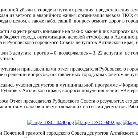
ационной убыли в городе и пути их решения; предоставления з
ждан из ветхого и аварийного жилья; организация вывоза ТКО; 
рода в целом, а также наболевший вопрос- ремонт дорог в город
ности акцентировать внимание на таких важнейших вопросах ка
 в бюджет города, оптимизацию деловой атмосферы в Администр
и Рубцовского городского Совета депутатов Алтайского края, н
ли 3 депутата, против – 0, воздержались – 3. 22 депутата не г
тупило.
утатам и приглашенными отчет председателя Рубцовского городс
исле о решении вопросов, поставленных городским Советом депут
асались участия депутатов в муниципальной программе «Форми
Рубцовск Алтайского края»; вопросы получения звания «Ветеран
са Отчет председателя Рубцовского Совета о результатах его де
шинством голосов присутствовавших на сессии депутатов. Работ
 Почетной грамотой городского Совета депутатов Алтайского к