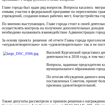
Главе города был задан ряд вопросов. Вопросы касались мигр
семьям; участие в федеральной программе по переселению гра
учреждений, создания новых рабочих мест, благоустройства го
По мнению выступающих, Главе города стоит в своей деятель
осуществлять контроль на получение дополнительных доходов
необходимо налаживать взаимодействие Администрации города 
За основу проекта решения об отчете Главы города проголосова
«неудовлетворительно» или «удовлетворительно» так и не пос
Василий Курганский представил деп
деятельности в 2018 году, в том ч
Вопросы, заданные председателю к
муниципального образования город 
По итогам обсуждения данного вопро
поставленных Советом, принят боль
признана удовлетворительной.
Также депутаты рассмотрели и приняли решения о награждении