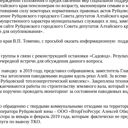
утверждении Положения о предоставлении мер социальной подде
тайского края пенсионерам по возрасту, малоимущим семьям и
ившими силу некоторых нормативных правовых актов Рубцовско
ешение Рубцовского городского Совета депутатов Алтайского кр
ах имущественного характера муниципальных служащих и лиц, з
м сайте Рубцовского городского Совета депутатов Алтайского 
и для опубликования».
о края В.П. Томенко, с просьбой оказать информационную подд
группы в связи с реконструкцией остановки «Садовод». Результ
чередной встречи для обсуждения данного вопроса.
аводку в 2019 году, представил собравшимся, заместитель Гл
астка затопления паводковыми водами вдоль реки Алей. За всеми
бцовский теплоэнергетический комплекс». Закреплена техника
анчиваются работы по строительству земляного вала, который 
 поручено проводить мониторинг за состоянием паводковых во
по обращению с твердыми коммунальными отходами на территор
оператора Рубцовской зоны – ООО «ВторГеоРесурс Алексей Обид
ектора за январь и февраль 2019 года, которым фактически не п
луги по вывозу ТКО.