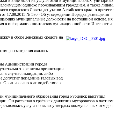
ржки в виде льгот на услуги бани в муниципальных унитарных
 малоимущим одиноко проживающим гражданам, а также лицам,
го городского Совета депутатов Алтайского края, о протесте
ая от 17.09.2015 № 580 «Об утверждении Порядка размещения
амещающих муниципальные должности на постоянной основе, их
края в информационно-телекоммуникационной сети Интернет и
ержку в сборе денежных средств на
атом рассмотрения явилось
авы Администрации города
 участками закреплены организации
, в случае ликвидации, либо
не допустит попадание таловых вод
д. Организовано взаимодействие с
ии муниципального образования город Рубцовск выступил
ин. Он рассказал о графиках движения мусоровозов в частном
редоставлялась услуга по вывозу твердых коммунальных отходов