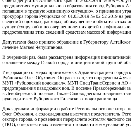
Совета депутатов Алтайского края от 20.03.2014 № 308 «Об 
предприятиях муниципального образования город Рубцовск Ал
попавшим в трудную жизненную ситуацию», о признании утрат
прокурора города Рубцовска от 01.03.2019 № 02-52-2019 на р
сведений о доходах, расходах, об имуществе и обязательств
супруг (супругов) и несовершеннолетних детей на официально
предоставления этих сведений средствам массовой информаци
Депутатами было принято обращение к Губернатору Алтайског
лечение Матвея Чепуштанова.
В очередной раз, была рассмотрена информация инициативной 
соглашение между Главой города и инициативной группой об о
Информацию о мерах принимаемых Администрацией города к п
Рубцовска Олег Обухович. Он рассказал, что определены 4 уч
МУП «Рубцовский водоканал», МУП СпецТрансСервис и АО «Ру
предотвращения паводковых вод. В поселке Правобережный зак
в Левобережный поселок. Также Садоводческим товариществам
руководителем Рубцовского Гилевского водохранилища.
Докладчиком информации о работе Регионального оператора 
Олег Обухович, а содокладчиком выступил представитель Рег
секторе города, о проведении перерасчета жителям частного с
(ТКО), о перспективах изменения стоимости коммунальной ус