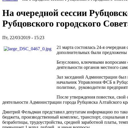
На очередной сессии Рубцовск
Рубцовского городского Совет
Пт, 22/03/2019 - 15:23
21 марта состоялась 24-я очередная
дополнительных были предложены д
Безусловно, ключевыми вопросами с
деятельности органов местного само
Зал заседаний Администрации был п
начальник Управления ФСБ в Рубцо
политике, руководители предприят
После утверждения повестки, свой о
деятельности Администрации города Рубцовска Алтайского кра
Дмитрий Фельдман представил депутатам информацию по таким
бюджета, производственный комплекс, транспорт, социальная п
безработицы, трудоустройства, средней заработной платы, тем
превышает 1 млрд. рублей., и иные вопросы.