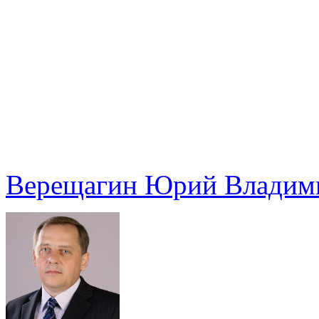
Верещагин Юрий Владим