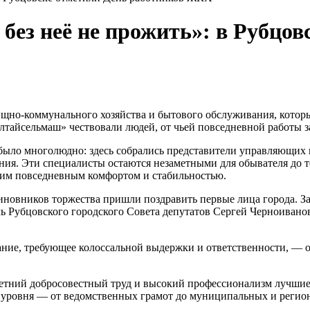
о без неё не прожить»: в Рубцо
щно-коммунального хозяйства и бытового обслуживания, который
тайсельмаш» чествовали людей, от чьей повседневной работы за
нь было многолюдно: здесь собрались представители управляющ
я. Эти специалисты остаются незаметными для обывателя до тех 
оим повседневным комфортом и стабильностью.
новников торжества пришли поздравить первые лица города. З
ль Рубцовского городского Совета депутатов Сергей Черноивано
ание, требующее колоссальной выдержки и ответственности, — 
летний добросовестный труд и высокий профессионализм лучши
 уровня — от ведомственных грамот до муниципальных и регио