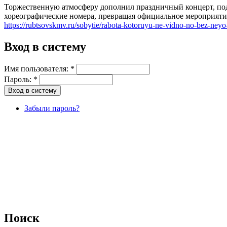
Торжественную атмосферу дополнил праздничный концерт, под
хореографические номера, превращая официальное мероприяти
https://rubtsovskmv.ru/sobytie/rabota-kotoruyu-ne-vidno-no-bez-neyo-
Вход в систему
Имя пользователя:
*
Пароль:
*
Забыли пароль?
Поиск