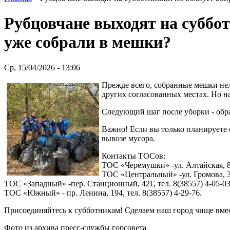
Рубцовчане выходят на субботн
уже собрали в мешки?
Ср, 15/04/2026 - 13:06
Прежде всего, собранные мешки нел
других согласованных местах. Но на
Следующий шаг после уборки - обра
Важно! Если вы только планируете 
вывозе мусора.
Контакты ТОСов:
ТОС «Черемушки» -ул. Алтайская, 88-
ТОС «Центральный» -ул. Громова, 30
ТОС «Западный» -пер. Станционный, 42Г, тел. 8(38557) 4-05-03
ТОС «Южный» - пр. Ленина, 194, тел. 8(38557) 4-29-76.
Присоединяйтесь к субботникам! Сделаем наш город чище вме
Фото из архива пресс-службы горсовета