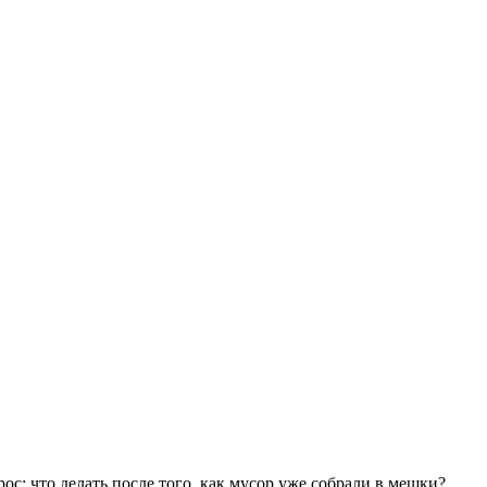
ос: что делать после того, как мусор уже собрали в мешки?