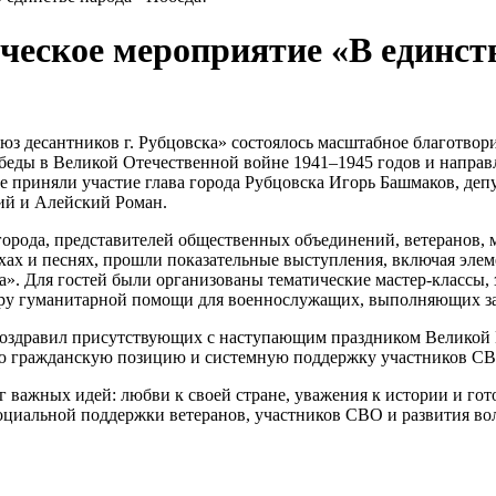
еское мероприятие «В единств
юз десантников г. Рубцовска» состоялось масштабное благотвори
беды в Великой Отечественной войне 1941–1945 годов и направ
 приняли участие глава города Рубцовска Игорь Башмаков, деп
ий и Алейский Роман.
орода, представителей общественных объединений, ветеранов, 
ихах и песнях, прошли показательные выступления, включая эл
а». Для гостей были организованы тематические мастер-классы, 
ору гуманитарной помощи для военнослужащих, выполняющих за
оздравил присутствующих с наступающим праздником Великой П
ую гражданскую позицию и системную поддержку участников С
 важных идей: любви к своей стране, уважения к истории и гот
оциальной поддержки ветеранов, участников СВО и развития во