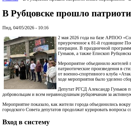
В Рубцовске прошло патриотич
Пнд, 04/05/2026 - 10:16
2 мая 2026 года на базе АРПОО «Со
приуроченное к 81-й годовщине По
операции. В праздничной программе
Гуньков, а также Епископ Рубцовск
Мероприятие объединило жителей г
патриотические произведения в ст
от военно-спортивного клуба «Атак
ходе мероприятия было уделено сб
Депутат РГСД Александр Гуньков п
добровольцам и всем неравнодушным рубцовчанам за активн
Мероприятие показало, как жители города объединились вокруг
городского Совета депутатов продолжат курировать вопросы с
Вход в систему