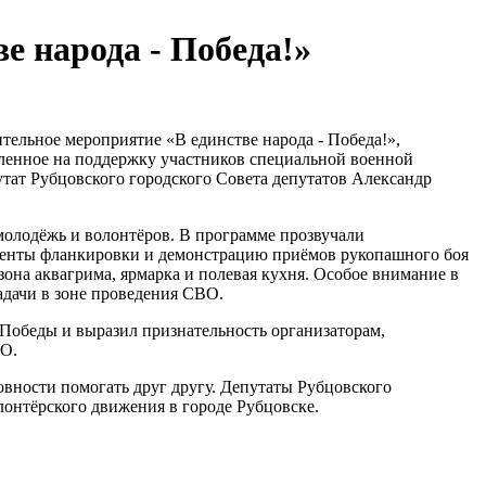
е народа - Победа!»
тельное мероприятие «В единстве народа - Победа!»,
ленное на поддержку участников специальной военной
утат Рубцовского городского Совета депутатов Александр
молодёжь и волонтёров. В программе прозвучали
ементы фланкировки и демонстрацию приёмов рукопашного боя
зона аквагрима, ярмарка и полевая кухня. Особое внимание в
дачи в зоне проведения СВО.
обеды и выразил признательность организаторам,
ВО.
овности помогать друг другу. Депутаты Рубцовского
лонтёрского движения в городе Рубцовске.