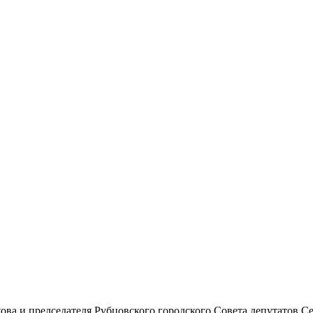
ва и председателя Рубцовского городского Совета депутатов С