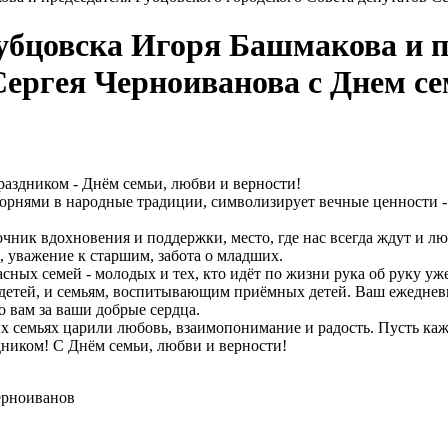
убцовска Игоря Башмакова и п
Сергея Черноиванова с Днем се
раздником - Днём семьи, любви и верности!
орнями в народные традиции, символизирует вечные ценности -
очник вдохновения и поддержки, место, где нас всегда ждут и л
, уважение к старшим, забота о младших.
сных семей - молодых и тех, кто идёт по жизни рука об руку уж
о детей, и семьям, воспитывающим приёмных детей. Ваш ежедне
о вам за ваши добрые сердца.
х семьях царили любовь, взаимопонимание и радость. Пусть каж
ником! С Днём семьи, любви и верности!
Черноиванов