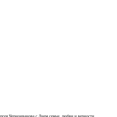
ергея Черноиванова с Днем семьи, любви и верности