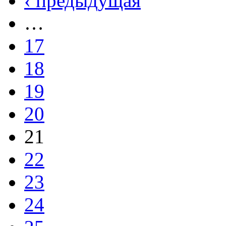
‹ предыдущая
…
17
18
19
20
21
22
23
24