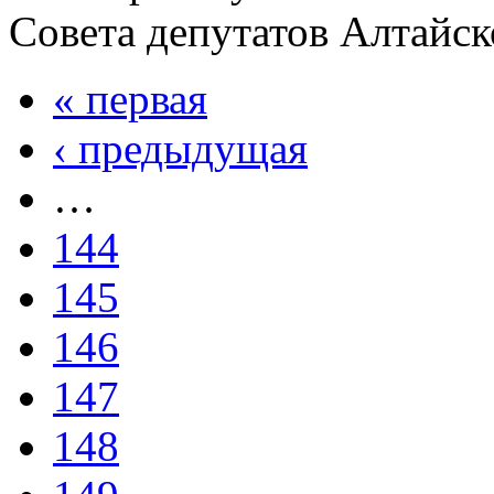
Совета депутатов Алтайск
« первая
‹ предыдущая
…
144
145
146
147
148