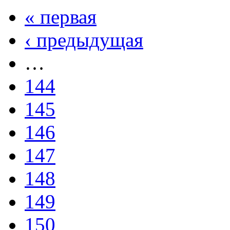
« первая
‹ предыдущая
…
144
145
146
147
148
149
150