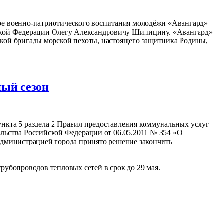
тре военно-патриотического воспитания молодёжи «Авангард»
ской Федерации Олегу Александровичу Шипицину. «Авангард»
ской бригады морской пехоты, настоящего защитника Родины,
ный сезон
ункта 5 раздела 2 Правил предоставления коммунальных услуг
ьства Российской Федерации от 06.05.2011 № 354 «О
дминистрацией города принято решение закончить
бопроводов тепловых сетей в срок до 29 мая.