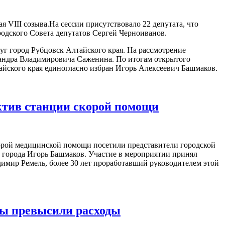
я VIII созыва.На сессии присутствовало 22 депутата, что
родского Совета депутатов Сергей Черноиванов.
г город Рубцовск Алтайского края. На рассмотрение
сандра Владимировича Саженина. По итогам открытого
айского края единогласно избран Игорь Алексеевич Башмаков.
ктив станции скорой помощи
рой медицинской помощи посетили представители городской
 города Игорь Башмаков. Участие в мероприятии принял
димир Ремель, более 30 лет проработавший руководителем этой
оды превысили расходы