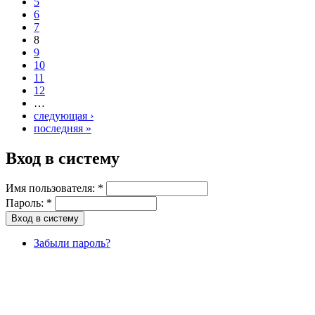
5
6
7
8
9
10
11
12
…
следующая ›
последняя »
Вход в систему
Имя пользователя:
*
Пароль:
*
Забыли пароль?