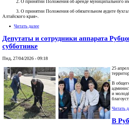
2. О принятии Положения об аренде муниципального имущес
3. О принятии Положения об обязательном аудите бухгалте
Алтайского края».
Читать далее
Депутаты и сотрудники аппарата Рубцов
субботнике
Пнд, 27/04/2026 - 09:18
25 апре
террито
В общег
админис
и молодё
благоус
Читать д
В Ру