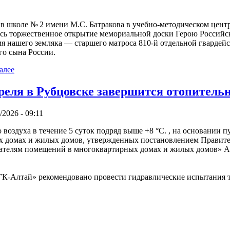
 в школе № 2 имени М.С. Батракова в учебно-методическом цен
ось торжественное открытие мемориальной доски Герою Россий
мя нашего земляка — старшего матроса 810-й отдельной гвардей
го сына России.
алее
реля в Рубцовске завершится отопитель
/2026 - 09:11
оздуха в течение 5 суток подряд выше +8 °C. , на основании п
 домах и жилых домов, утвержденных постановлением Правител
вателям помещений в многоквартирных домах и жилых домов» А
-Алтай» рекомендовано провести гидравлические испытания тру