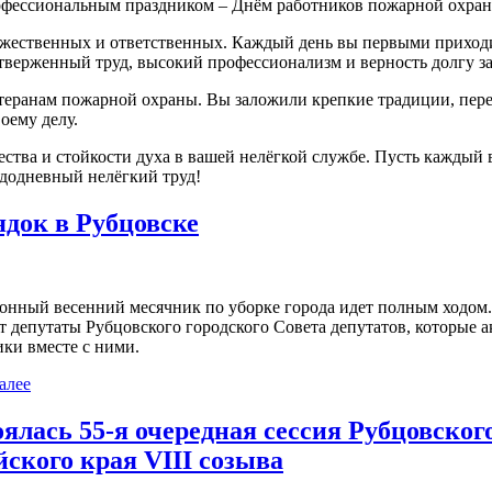
рофессиональным праздником – Днём работников пожарной охра
жественных и ответственных. Каждый день вы первыми приходите
тверженный труд, высокий профессионализм и верность долгу з
етеранам пожарной охраны. Вы заложили крепкие традиции, пе
оему делу.
ства и стойкости духа в вашей нелёгкой службе. Пусть каждый в
ждодневный нелёгкий труд!
ядок в Рубцовске
онный весенний месячник по уборке города идет полным ходом. 
т депутаты Рубцовского городского Совета депутатов, которые
ки вместе с ними.
алее
ялась 55-я очередная сессия Рубцовског
ского края VIII созыва