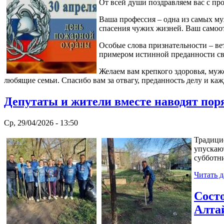
От всей души поздравляем вас с п
Ваша профессия – одна из самых му
спасения чужих жизней. Ваш самоо
Особые слова признательности – в
примером истинной преданности св
Желаем вам крепкого здоровья, муже
любящие семьи. Спасибо вам за отвагу, преданность делу и ка
Депутаты и жители вместе наводят пор
Ср, 29/04/2026 - 13:50
Традици
упускаю
субботни
Читать д
Состо
Алтай