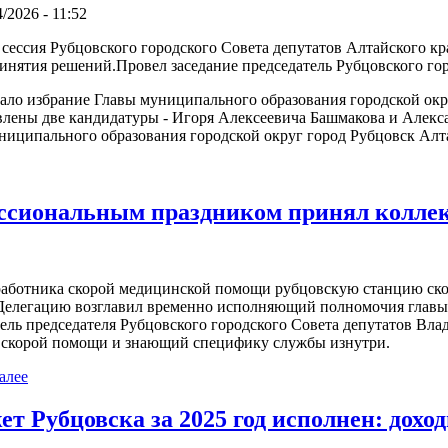
4/2026 - 11:52
я сессия Рубцовского городского Совета депутатов Алтайского кра
инятия решений.Провел заседание председатель Рубцовского го
ло избрание Главы муниципального образования городской окру
авлены две кандидатуры - Игоря Алексеевича Башмакова и Алек
ниципального образования городской округ город Рубцовск Алт
ессиональным праздником принял колле
работника скорой медицинской помощи рубцовскую станцию ско
 Делегацию возглавил временно исполняющий полномочия главы
ель председателя Рубцовского городского Совета депутатов Вла
 скорой помощи и знающий специфику службы изнутри.
алее
т Рубцовска за 2025 год исполнен: дох