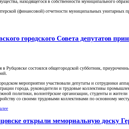
тва, находящегося в собственности муниципального образов
рской (финансовой) отчетности муниципальных унитарных пр
ского городского Совета депутатов при
ля в Рубцовске состоялся общегородской субботник, приуроченн
рий.
ородском мероприятии участвовали депутаты и сотрудники аппар
трации города, руководители и трудовые коллективы промышле
жной политики, волонтёрские организации, студенты и жители г
тройству со своими трудовыми коллективами по основному месту
алее
бцовске открыли мемориальную доску Г