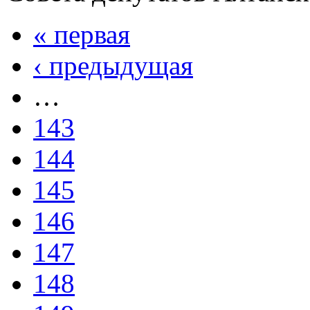
« первая
‹ предыдущая
…
143
144
145
146
147
148