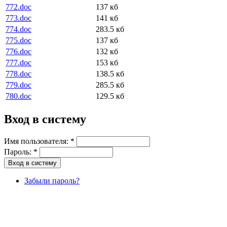
772.doc
137 кб
773.doc
141 кб
774.doc
283.5 кб
775.doc
137 кб
776.doc
132 кб
777.doc
153 кб
778.doc
138.5 кб
779.doc
285.5 кб
780.doc
129.5 кб
Вход в систему
Имя пользователя:
*
Пароль:
*
Забыли пароль?