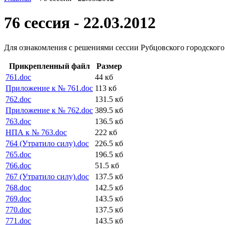
76 сессия - 22.03.2012
Для ознакомления с решениями сессии Рубцовского городского
Прикрепленный файл
Размер
761.doc
44 кб
Приложение к № 761.doc
113 кб
762.doc
131.5 кб
Приложение к № 762.doc
389.5 кб
763.doc
136.5 кб
НПА к № 763.doc
222 кб
764 (Утратило силу).doc
226.5 кб
765.doc
196.5 кб
766.doc
51.5 кб
767 (Утратило силу).doc
137.5 кб
768.doc
142.5 кб
769.doc
143.5 кб
770.doc
137.5 кб
771.doc
143.5 кб